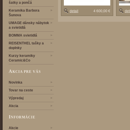
šatky a pončá
Keramika Barbora
detail
4 600,00 €
det
Šunova
UMAGE dánsky nábytok
a svietidlá
BOMMA svietidlá
REISENTHEL tašky a
doplnky
Kurzy keramiky
Ceramic&Co
A
KCIA PRE VÁS
Novinka
Tovar na ceste
Výpredaj
Akcia
I
NFORMÁCIE
Akcie