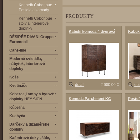
Kenneth Cobonpue
Postele a komody
PRODUKTY
Kenneth Cobonpue
stoly a interierové
doplnky
Kabuki komoda 4 dverová
Kabuki
DÉSIRÉE DIVANI Gruppo
Euromobil
Cane-line
Moderné svietidla,
nábytok, interierové
doplnky
Koše
detail
2 600,00 €
det
Kvetináče
Koberce,Lampy a bytové
Komoda Parchment KC
Poste
doplnky HEY SIGN
Kúpeľňa
Kuchyňa
Darčeky a dizajnérske
doplnky
Kašmírové deky , šále,