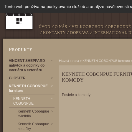
Tento web používa na poskytovanie služieb a analýze návštevnosti 
ÚVOD
O NÁS
VEĽKOOBCHOD
OBCHODNÉ
KONTAKTY
DOPRAVA
INTERNATIONAL D
P
RODUKTY
VINCENT SHEPPARD
Hlavná strana
>
KENNETH COBONPUE furniture
nábytok a doplnky do
interiéru a exteriéru
KENNETH COBONPUE FURNITU
GLOSTER
KOMODY
KENNETH COBONPUE
furniture
Postele a komody
KENNETH
COBONPUE
Kenneth Cobonpue
svietidlá
Kenneth Cobonpue
sedačky