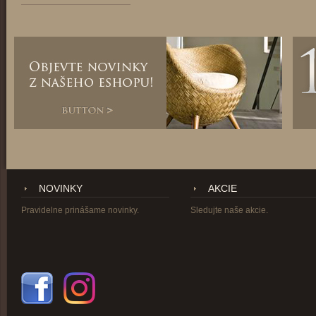
NOVINKY
AKCIE
Pravidelne prinášame novinky.
Sledujte naše akcie.