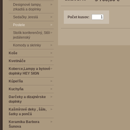
Designové lampy,
zrkadlá a doplnky
Sedačky ,kreslá
Počet kusov:
Postele
Stolík konferenčný, Stôl
jedálenský
Komody a skrinky
Koše
Kvetináče
Koberce,Lampy a bytové
doplnky HEY SIGN
Kúpeľňa
Kuchyňa
Darčeky a dizajnérske
doplnky
Kašmírové deky , šále,
šatky a pončá
Keramika Barbora
Šunova