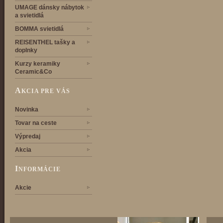
UMAGE dánsky nábytok
a svietidlá
BOMMA svietidlá
REISENTHEL tašky a
doplnky
Kurzy keramiky
Ceramic&Co
A
KCIA PRE VÁS
Novinka
Tovar na ceste
Výpredaj
Akcia
I
NFORMÁCIE
Akcie