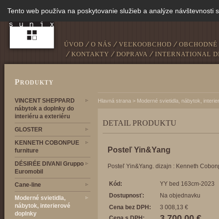
Tento web používa na poskytovanie služieb a analýze návštevnosti 
ÚVOD
O NÁS
VEĽKOOBCHOD
OBCHODNÉ
KONTAKTY
DOPRAVA
INTERNATIONAL D
P
RODUKTY
VINCENT SHEPPARD
Hlavná strana
>
Moderné svietidla, nábytok, interi
nábytok a doplnky do
interiéru a exteriéru
DETAIL PRODUKTU
GLOSTER
KENNETH COBONPUE
Posteľ Yin&Yang
furniture
DÉSIRÉE DIVANI Gruppo
Posteľ Yin&Yang. dizajn : Kenneth Cobo
Euromobil
Kód:
YY bed 163cm-2023
Cane-line
Dostupnosť:
Na objednavku
Moderné svietidla,
nábytok, interierové
Cena bez DPH:
3 008,13 €
doplnky
3 700,00 €
Cena s DPH: