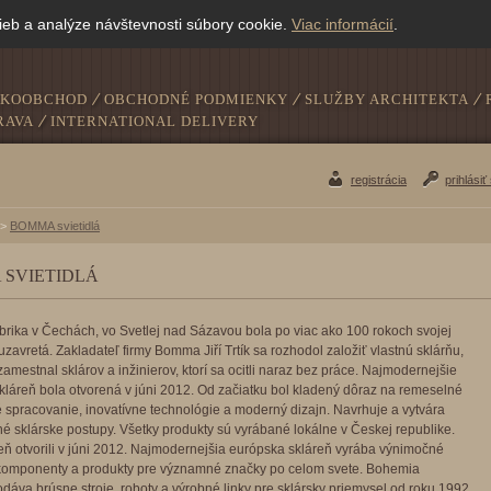
ieb a analýze návštevnosti súbory cookie.
Viac informácií
.
ĽKOOBCHOD
OBCHODNÉ PODMIENKY
SLUŽBY ARCHITEKTA
RAVA
INTERNATIONAL DELIVERY
registrácia
prihlásiť
>
BOMMA svietidlá
SVIETIDLÁ
abrika v Čechách, vo Svetlej nad Sázavou bola po viac ako 100 rokoch svojej
zavretá. Zakladateľ firmy Bomma Jiří Trtík sa rozhodol založiť vlastnú sklárňu,
 zamestnal sklárov a inžinierov, ktorí sa ocitli naraz bez práce. Najmodernejšie
kláreň bola otvorená v júni 2012. Od začiatku bol kladený dôraz na remeselné
 spracovanie, inovatívne technológie a moderný dizajn. Navrhuje a vytvára
né sklárske postupy. Všetky produkty sú vyrábané lokálne v Českej republike.
eň otvorili v júni 2012. Najmodernejšia európska skláreň vyrába výnimočné
 komponenty a produkty pre významné značky po celom svete. Bohemia
dáva brúsne stroje, roboty a výrobné linky pre sklársky priemysel od roku 1992