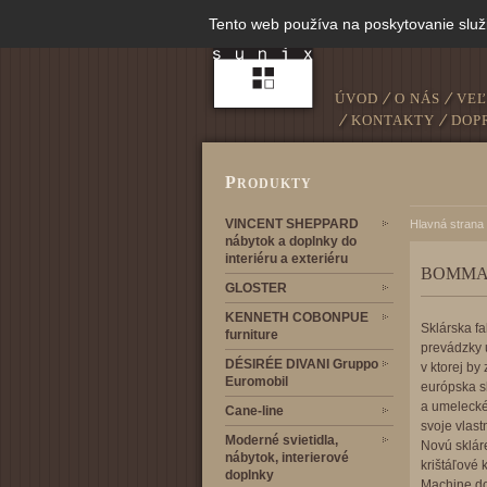
Tento web používa na poskytovanie služ
ÚVOD
O NÁS
VE
KONTAKTY
DOP
P
RODUKTY
VINCENT SHEPPARD
Hlavná strana
nábytok a doplnky do
interiéru a exteriéru
BOMMA 
GLOSTER
KENNETH COBONPUE
Sklárska f
furniture
prevádzky u
DÉSIRÉE DIVANI Gruppo
v ktorej by
Euromobil
európska s
a umelecké
Cane-line
svoje vlast
Moderné svietidla,
Novú sklár
nábytok, interierové
krištáľové
doplnky
Machine do