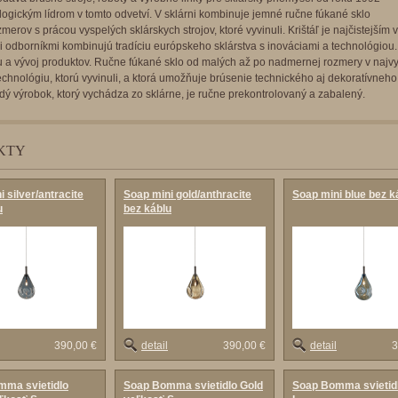
logickým lídrom v tomto odvetví. V sklárni kombinuje jemné ručne fúkané sklo
merov s prácou vyspelých sklárskych strojov, ktoré vyvinuli. Krištáľ je najčistejším 
 odborníkmi kombinujú tradíciu európskeho sklárstva s inováciami a technológiou. 
u a vývoj produktov. Ručne fúkané sklo od malých až po nadmernej rozmery v najvyš
chnológiu, ktorú vyvinuli, a ktorá umožňuje brúsenie technického aj dekoratívneh
dý výrobok, ktorý vychádza zo sklárne, je ručne prekontrolovaný a zabalený.
KTY
 silver/antracite
Soap mini gold/anthracite
Soap mini blue bez k
u
bez káblu
390,00 €
detail
390,00 €
detail
3
mma svietidlo
Soap Bomma svietidlo Gold
Soap Bomma svietid