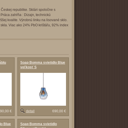
v Českej republike. Sklári spoločne s
Práca zahŕňa : Dizajn, technickú
šej kvalite. Výrobnú linku na lisované sklo.
o skla. Viac ako 24% PbO krištáľu, 92% index
áblu
Soap Bomma svietidlo Blue
veľkosť S
90,00 €
detail
690,00 €
lo Blue
Soap Bomma svietidlo