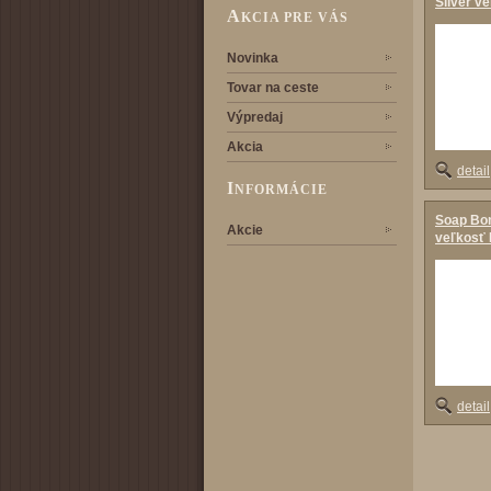
Silver v
A
KCIA PRE VÁS
Novinka
Tovar na ceste
Výpredaj
Akcia
detail
I
NFORMÁCIE
Soap Bom
Akcie
veľkosť 
detail