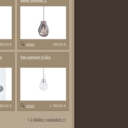
Silver veľkosť L
90,00 €
detail
790,00 €
lo
Tim veľkosť S číre
380,00 €
detail
1 790,00 €
1
2
ďalšie >
posledné >>