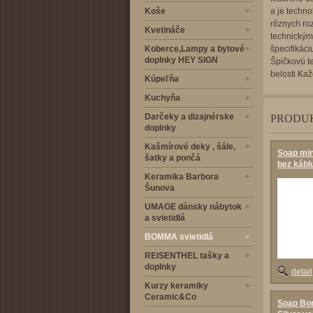
Koše
a je techno
rôznych roz
Kvetináče
technickými
Koberce,Lampy a bytové
špecifikáci
doplnky HEY SIGN
Špičkovú te
belosti Kaž
Kúpeľňa
Kuchyňa
Darčeky a dizajnérske
PRODU
doplnky
Kašmírové deky , šále,
Soap mini
šatky a pončá
bez kábl
Keramika Barbora
Šunova
UMAGE dánsky nábytok
a svietidlá
BOMMA svietidlá
REISENTHEL tašky a
doplnky
detail
Kurzy keramiky
Ceramic&Co
Soap Bo