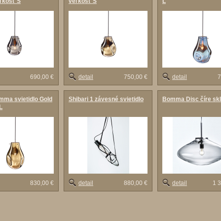
eľkosť S
veľkosť S
L
690,00 €
detail
750,00 €
detail
7
ma svietidlo Gold
Shibari 1 závesné svietidlo
Bomma Disc číre sk
L
830,00 €
detail
880,00 €
detail
1 