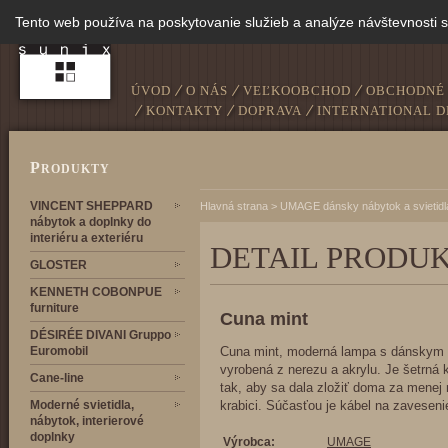
Tento web používa na poskytovanie služieb a analýze návštevnosti 
ÚVOD
O NÁS
VEĽKOOBCHOD
OBCHODNÉ
KONTAKTY
DOPRAVA
INTERNATIONAL D
P
RODUKTY
VINCENT SHEPPARD
Hlavná strana
>
UMAGE dánsky nábytok a svietidl
nábytok a doplnky do
interiéru a exteriéru
DETAIL PRODU
GLOSTER
KENNETH COBONPUE
furniture
Cuna mint
DÉSIRÉE DIVANI Gruppo
Euromobil
Cuna mint, moderná lampa s dánskym
vyrobená z nerezu a akrylu. Je šetrná 
Cane-line
tak, aby sa dala zložiť doma za menej
Moderné svietidla,
krabici. Súčasťou je kábel na zaveseni
nábytok, interierové
doplnky
Výrobca:
UMAGE