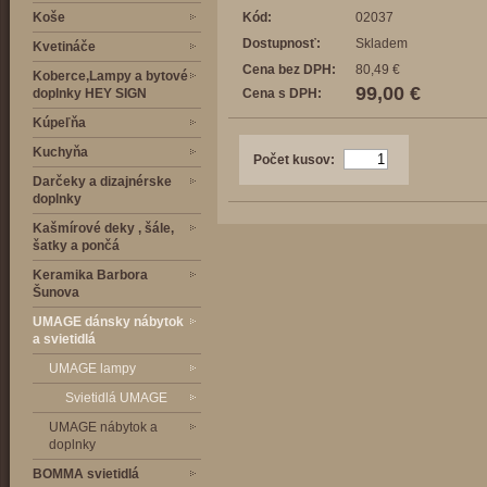
Koše
Kód:
02037
Dostupnosť:
Skladem
Kvetináče
Cena bez DPH:
80,49 €
Koberce,Lampy a bytové
99,00 €
doplnky HEY SIGN
Cena s DPH:
Kúpeľňa
Kuchyňa
Počet kusov:
Darčeky a dizajnérske
doplnky
Kašmírové deky , šále,
šatky a pončá
Keramika Barbora
Šunova
UMAGE dánsky nábytok
a svietidlá
UMAGE lampy
Svietidlá UMAGE
UMAGE nábytok a
doplnky
BOMMA svietidlá