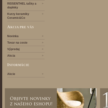
REISENTHEL tašky a
doplnky
Kurzy keramiky
Ceramic&Co
A
KCIA PRE VÁS
Novinka
Tovar na ceste
Výpredaj
Akcia
I
NFORMÁCIE
Akcie