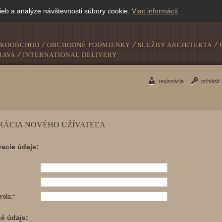
ieb a analýze návštevnosti súbory cookie.
Viac informácií
.
ĽKOOBCHOD
OBCHODNÉ PODMIENKY
SLUŽBY ARCHITEKTA
RAVA
INTERNATIONAL DELIVERY
registrácia
prihlásiť
RÁCIA NOVÉHO UŽÍVATEĽA
vacie údaje:
rola:*
é údaje: