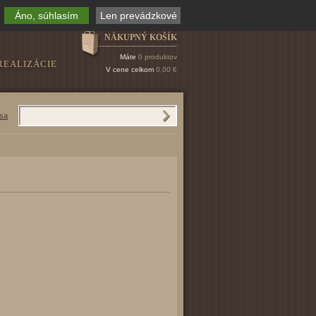
Áno, súhlasím
Len prevádzkové
NÁKUPNÝ KOŠÍK
Máte
0 produktov
REALIZÁCIE
V cene celkom
0,00 €
 sa