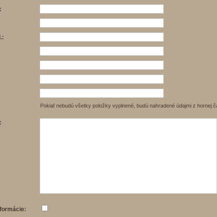
:
.:
Pokiaľ nebudú všetky položky vyplnené, budú nahradené údajmi z hornej ča
:
nformácie: