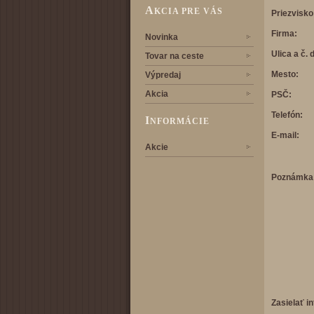
A
KCIA PRE VÁS
Priezvisko
Firma:
Novinka
Ulica a č. d
Tovar na ceste
Mesto:
Výpredaj
Akcia
PSČ:
Telefón:
I
NFORMÁCIE
E-mail:
Akcie
Poznámka
Zasielať i