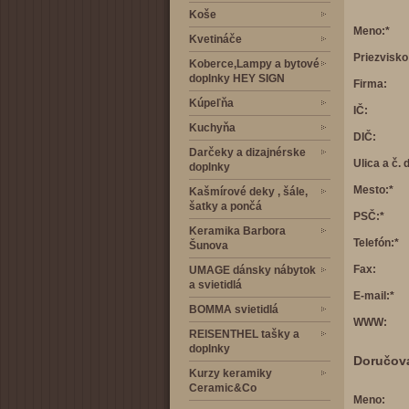
Koše
Meno:*
Kvetináče
Priezvisko
Koberce,Lampy a bytové
doplnky HEY SIGN
Firma:
Kúpeľňa
IČ:
Kuchyňa
DIČ:
Darčeky a dizajnérske
Ulica a č. d
doplnky
Mesto:*
Kašmírové deky , šále,
šatky a pončá
PSČ:*
Keramika Barbora
Telefón:*
Šunova
Fax:
UMAGE dánsky nábytok
a svietidlá
E-mail:*
BOMMA svietidlá
WWW:
REISENTHEL tašky a
doplnky
Doručova
Kurzy keramiky
Ceramic&Co
Meno: