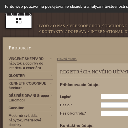
Tento web používa na poskytovanie služieb a analýze návštevnosti 
ÚVOD
O NÁS
VEĽKOOBCHOD
OBCHODNÉ
KONTAKTY
DOPRAVA
INTERNATIONAL D
P
RODUKTY
VINCENT SHEPPARD
Hlavná strana
nábytok a doplnky do
interiéru a exteriéru
REGISTRÁCIA NOVÉHO UŽÍVA
GLOSTER
KENNETH COBONPUE
Prihlasovacie údaje:
furniture
DÉSIRÉE DIVANI Gruppo
Login:*
Euromobil
Heslo:*
Cane-line
Heslo kontrola:*
Moderné svietidla,
nábytok, interierové
doplnky
Kontaktné údaje: