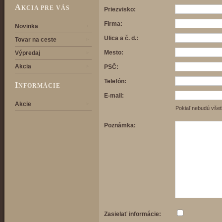
A
KCIA PRE VÁS
Priezvisko:
Firma:
Novinka
Ulica a č. d.:
Tovar na ceste
Mesto:
Výpredaj
Akcia
PSČ:
Telefón:
I
NFORMÁCIE
E-mail:
Akcie
Pokiaľ nebudú všet
Poznámka:
Zasielať informácie: