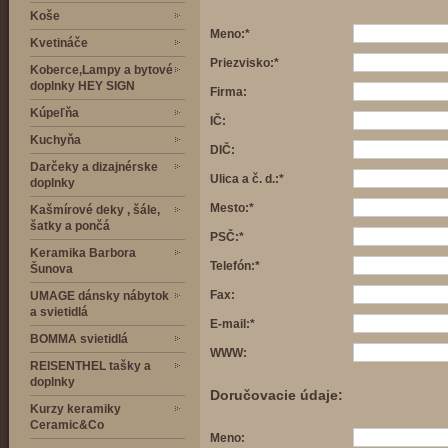
Koše
Meno:*
Kvetináče
Priezvisko:*
Koberce,Lampy a bytové
doplnky HEY SIGN
Firma:
Kúpeľňa
IČ:
Kuchyňa
DIČ:
Darčeky a dizajnérske
Ulica a č. d.:*
doplnky
Mesto:*
Kašmírové deky , šále,
šatky a pončá
PSČ:*
Keramika Barbora
Telefón:*
Šunova
Fax:
UMAGE dánsky nábytok
a svietidlá
E-mail:*
BOMMA svietidlá
WWW:
REISENTHEL tašky a
doplnky
Doručovacie údaje:
Kurzy keramiky
Ceramic&Co
Meno: