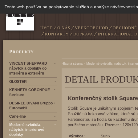
Tento web používa na poskytovanie služieb a analýze návštevnosti 
ÚVOD
O NÁS
VEĽKOOBCHOD
OBCHODNÉ
KONTAKTY
DOPRAVA
INTERNATIONAL D
P
RODUKTY
VINCENT SHEPPARD
Hlavná strana
>
Moderné svietidla, nábytok, interi
nábytok a doplnky do
interiéru a exteriéru
DETAIL PRODU
GLOSTER
KENNETH COBONPUE
furniture
Konferenčný stolík Square
DÉSIRÉE DIVANI Gruppo
Euromobil
Stolík Square je unikátnym spojením te
Použité sú kokosové vlákna, ktoré sú za
Cane-line
Farebnosťou sa hodia ku každému druh
Moderné svietidla,
použitého materiálu. Rozmer : 120x12
nábytok, interierové
doplnky
Výrobca:
Sunix