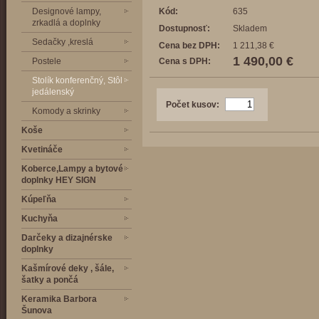
Designové lampy,
Kód:
635
zrkadlá a doplnky
Dostupnosť:
Skladem
Sedačky ,kreslá
Cena bez DPH:
1 211,38 €
1 490,00 €
Postele
Cena s DPH:
Stolík konferenčný, Stôl
jedálenský
Počet kusov:
Komody a skrinky
Koše
Kvetináče
Koberce,Lampy a bytové
doplnky HEY SIGN
Kúpeľňa
Kuchyňa
Darčeky a dizajnérske
doplnky
Kašmírové deky , šále,
šatky a pončá
Keramika Barbora
Šunova