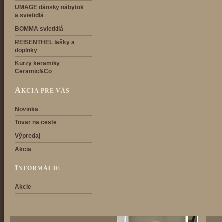
UMAGE dánsky nábytok
a svietidlá
BOMMA svietidlá
REISENTHEL tašky a
doplnky
Kurzy keramiky
Ceramic&Co
A
KCIA PRE VÁS
Novinka
Tovar na ceste
Výpredaj
Akcia
I
NFORMÁCIE
Akcie