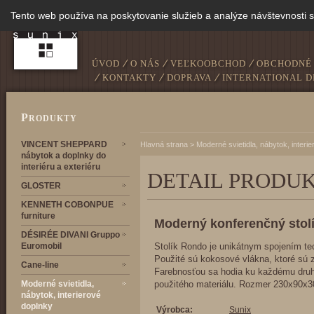
Tento web používa na poskytovanie služieb a analýze návštevnosti 
ÚVOD
O NÁS
VEĽKOOBCHOD
OBCHODNÉ
KONTAKTY
DOPRAVA
INTERNATIONAL D
P
RODUKTY
VINCENT SHEPPARD
Hlavná strana
>
Moderné svietidla, nábytok, interi
nábytok a doplnky do
interiéru a exteriéru
DETAIL PRODU
GLOSTER
KENNETH COBONPUE
furniture
Moderný konferenčný stol
DÉSIRÉE DIVANI Gruppo
Euromobil
Stolík Rondo je unikátnym spojením tec
Použité sú kokosové vlákna, ktoré sú za
Cane-line
Farebnosťou sa hodia ku každému druh
Moderné svietidla,
použitého materiálu. Rozmer 230x90x
nábytok, interierové
doplnky
Výrobca:
Sunix