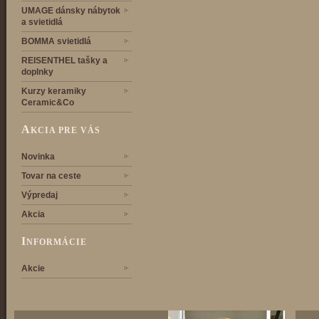
UMAGE dánsky nábytok
a svietidlá
BOMMA svietidlá
REISENTHEL tašky a
doplnky
Kurzy keramiky
Ceramic&Co
A
KCIA PRE VÁS
Novinka
Tovar na ceste
Výpredaj
Akcia
I
NFORMÁCIE
Akcie