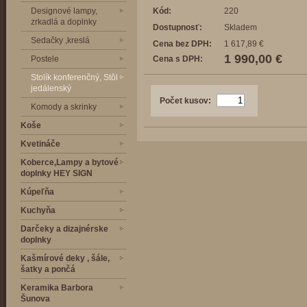
Designové lampy,
Kód:
220
zrkadlá a doplnky
Dostupnosť:
Skladem
Sedačky ,kreslá
Cena bez DPH:
1 617,89 €
1 990,00 €
Postele
Cena s DPH:
Stolík konferenčný, Stôl
jedálenský
Počet kusov:
Komody a skrinky
Koše
Kvetináče
Koberce,Lampy a bytové
doplnky HEY SIGN
Kúpeľňa
Kuchyňa
Darčeky a dizajnérske
doplnky
Kašmírové deky , šále,
šatky a pončá
Keramika Barbora
Šunova