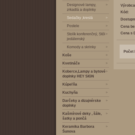
Designové lampy,
Výrobca
zrkadlá a doplnky
Kód:
Sedačky ,kreslá
Dostupn
Postele
Cena be
Cena s 
Stolík konferenčný, Stôl
jedálenský
Komody a skrinky
Počet 
Koše
Kvetináče
Koberce,Lampy a bytové
doplnky HEY SIGN
Kúpeľňa
Kuchyňa
Darčeky a dizajnérske
doplnky
Kašmírové deky , šále,
šatky a pončá
Keramika Barbora
Šunova