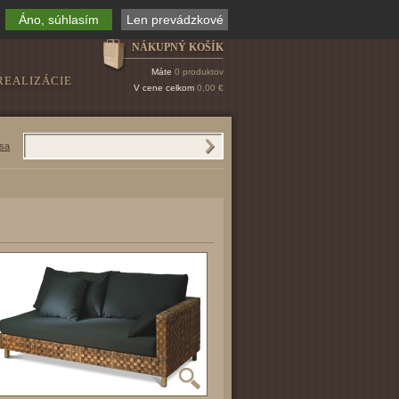
Áno, súhlasím
Len prevádzkové
NÁKUPNÝ KOŠÍK
Máte
0 produktov
REALIZÁCIE
V cene celkom
0,00 €
 sa