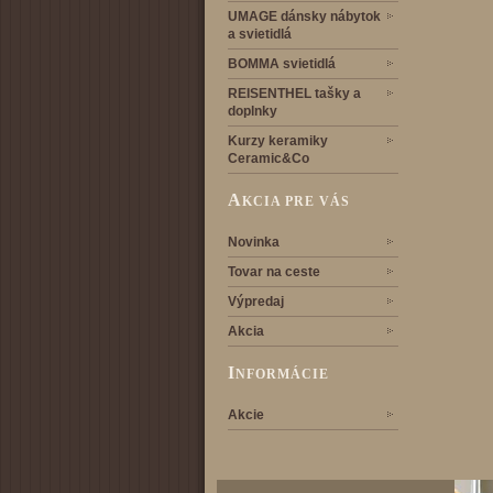
UMAGE dánsky nábytok
a svietidlá
BOMMA svietidlá
REISENTHEL tašky a
doplnky
Kurzy keramiky
Ceramic&Co
A
KCIA PRE VÁS
Novinka
Tovar na ceste
Výpredaj
Akcia
I
NFORMÁCIE
Akcie