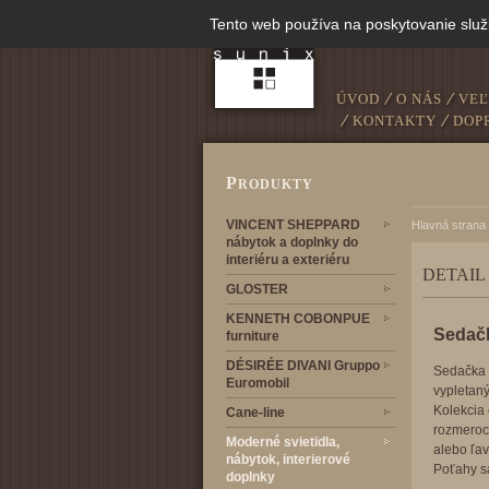
Tento web používa na poskytovanie služ
ÚVOD
O NÁS
VE
KONTAKTY
DOP
P
RODUKTY
VINCENT SHEPPARD
Hlavná strana
nábytok a doplnky do
interiéru a exteriéru
DETAIL
GLOSTER
KENNETH COBONPUE
Sedač
furniture
DÉSIRÉE DIVANI Gruppo
Sedačka B
Euromobil
vypletaný
Kolekcia 
Cane-line
rozmeroc
Moderné svietidla,
alebo ľav
nábytok, interierové
Poťahy sa
doplnky