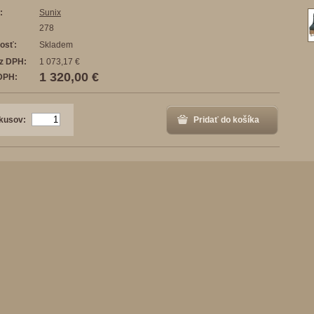
:
Sunix
278
osť:
Skladem
z DPH:
1 073,17 €
1 320,00 €
DPH:
kusov:
Pridať do košíka