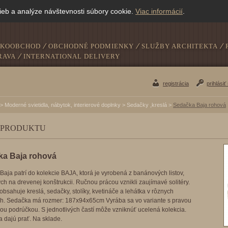
ieb a analýze návštevnosti súbory cookie.
Viac informácií
.
ĽKOOBCHOD
OBCHODNÉ PODMIENKY
SLUŽBY ARCHITEKTA
RAVA
INTERNATIONAL DELIVERY
registrácia
prihlásiť
>
Moderné svietidla, nábytok, interierové doplnky
>
Sedačky ,kreslá
>
Sedačka Baja rohová
 PRODUKTU
ka Baja rohová
aja patrí do kolekcie BAJA, ktorá je vyrobená z banánových listov,
ch na drevenej konštrukcii. Ručnou prácou vznikli zaujímavé solitéry.
obsahuje kreslá, sedačky, stolíky, kvetináče a lehátka v rôznych
h. Sedačka má rozmer: 187x94x65cm Vyrába sa vo variante s pravou
ou podrúčkou. S jednotlivých častí môže vzniknúť ucelená kolekcia.
 dajú prať. Na sklade.