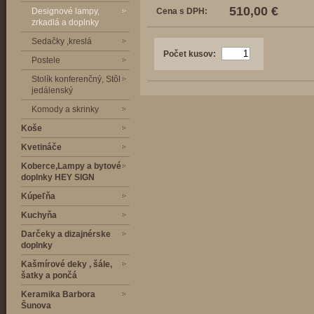
510,00 €
Designové lampy,
Cena s DPH:
zrkadlá a doplnky
Sedačky ,kreslá
Počet kusov:
Postele
Stolík konferenčný, Stôl
jedálenský
Komody a skrinky
Koše
Kvetináče
Koberce,Lampy a bytové
doplnky HEY SIGN
Kúpeľňa
Kuchyňa
Darčeky a dizajnérske
doplnky
Kašmírové deky , šále,
šatky a pončá
Keramika Barbora
Šunova