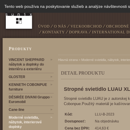
Tento web používa na poskytovanie služieb a analýze návštevnosti 
ÚVOD
O NÁS
VEĽKOOBCHOD
OBCHODNÉ
KONTAKTY
DOPRAVA
INTERNATIONAL D
P
RODUKTY
VINCENT SHEPPARD
Hlavná strana
>
Moderné svietidla, nábytok, interi
nábytok a doplnky do
interiéru a exteriéru
DETAIL PRODUKTU
GLOSTER
KENNETH COBONPUE
Stropné svietidlo LUAU X
furniture
DÉSIRÉE DIVANI Gruppo
Stropné svietidlo LUAU je z autorskej 
Euromobil
Cobonpue.Použitý materiál je kašírova
Cane-line
Kód:
LLU-B-2023
Moderné svietidla,
Dostupnosť:
Na objednávku
nábytok, interierové
doplnky
Cena bez DPH:
414,63 €