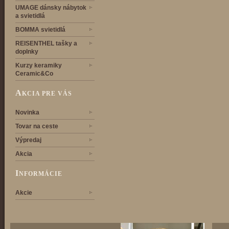
UMAGE dánsky nábytok
a svietidlá
BOMMA svietidlá
REISENTHEL tašky a
doplnky
Kurzy keramiky
Ceramic&Co
A
KCIA PRE VÁS
Novinka
Tovar na ceste
Výpredaj
Akcia
I
NFORMÁCIE
Akcie