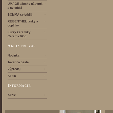
UMAGE dánsky nábytok
a svietidlá
BOMMA svietidlá
REISENTHEL tašky a
doplnky
Kurzy keramiky
Ceramic&Co
A
KCIA PRE VÁS
Novinka
Tovar na ceste
Výpredaj
Akcia
I
NFORMÁCIE
Akcie