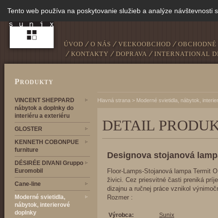
Tento web používa na poskytovanie služieb a analýze návštevnosti 
ÚVOD
O NÁS
VEĽKOOBCHOD
OBCHODNÉ
KONTAKTY
DOPRAVA
INTERNATIONAL D
P
RODUKTY
VINCENT SHEPPARD
Hlavná strana
>
Moderné svietidla, nábytok, interi
nábytok a doplnky do
interiéru a exteriéru
DETAIL PRODU
GLOSTER
KENNETH COBONPUE
furniture
Designova stojanová lamp
DÉSIRÉE DIVANI Gruppo
Euromobil
Floor-Lamps-Stojanová lampa Termit O Ma
živici. Cez priesvitné časti preniká pr
Cane-line
dizajnu a ručnej práce vznikol výnimočn
Moderné svietidla,
Rozmer :
nábytok, interierové
doplnky
Výrobca:
Sunix