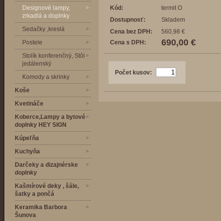
Designové lampy,
Kód:
termit O
zrkadlá a doplnky
Dostupnosť:
Skladem
Sedačky ,kreslá
Cena bez DPH:
560,98 €
690,00 €
Postele
Cena s DPH:
Stolík konferenčný, Stôl
jedálenský
Počet kusov:
Komody a skrinky
Koše
Kvetináče
Koberce,Lampy a bytové
doplnky HEY SIGN
Kúpeľňa
Kuchyňa
Darčeky a dizajnérske
doplnky
Kašmírové deky , šále,
šatky a pončá
Keramika Barbora
Šunova