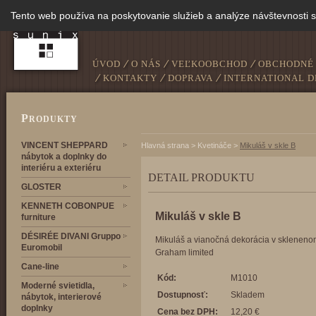
Tento web používa na poskytovanie služieb a analýze návštevnosti 
ÚVOD
O NÁS
VEĽKOOBCHOD
OBCHODNÉ
KONTAKTY
DOPRAVA
INTERNATIONAL D
P
RODUKTY
VINCENT SHEPPARD
Hlavná strana
>
Kvetináče
>
Mikuláš v skle B
nábytok a doplnky do
interiéru a exteriéru
DETAIL PRODUKTU
GLOSTER
KENNETH COBONPUE
Mikuláš v skle B
furniture
DÉSIRÉE DIVANI Gruppo
Mikuláš a vianočná dekorácia v sklenen
Euromobil
Graham limited
Cane-line
Kód:
M1010
Moderné svietidla,
Dostupnosť:
Skladem
nábytok, interierové
doplnky
Cena bez DPH:
12,20 €