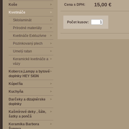
15,00 €
Koše
Cena s DPH:
Kvetináče
Sklolaminát
Počet kusov:
Prírodné materiály
Kvetináče Exkluzívne
Pozinkovaný plech
Umelý ratan
Keramické kvetináče a
vázy
Koberce,Lampy a bytové
doplnky HEY SIGN
Kúpeľňa
Kuchyňa
Darčeky a dizajnérske
doplnky
Kašmírové deky , šále,
šatky a pončá
Keramika Barbora
Šunova