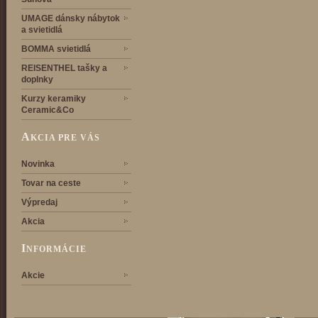
UMAGE dánsky nábytok
a svietidlá
BOMMA svietidlá
REISENTHEL tašky a
doplnky
Kurzy keramiky
Ceramic&Co
A
KCIA PRE VÁS
Novinka
Tovar na ceste
Výpredaj
Akcia
I
NFORMÁCIE
Akcie