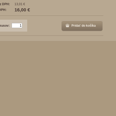
z DPH:
13,01 €
16,00 €
DPH:
kusov:
Pridať do košíka