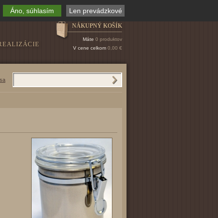
Áno, súhlasím
Len prevádzkové
NÁKUPNÝ KOŠÍK
Máte
0 produktov
REALIZÁCIE
V cene celkom
0,00 €
 sa