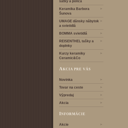
šatky a pončá
Keramika Barbora
Šunova
UMAGE dánsky nábytok
a svietidlá
BOMMA svietidlá
REISENTHEL tašky a
doplnky
Kurzy keramiky
Ceramic&Co
A
KCIA PRE VÁS
Novinka
Tovar na ceste
Výpredaj
Akcia
I
NFORMÁCIE
Akcie