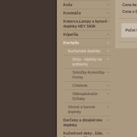
Koše
Cena be
Cena s 
Kvetináče
Koberce,Lampy a bytové
doplnky HEY SIGN
Počet 
Kúpeľňa
Kuchyňa
Kuchynské doplnky
Dózy - nádoby na
potraviny
Solničky-Koreničky-
Formy
Chlebnik
Odkvapkávače-
Držiaky
Vínové a barové
doplnky
Darčeky a dizajnérske
doplnky
Kašmírové deky , šále,