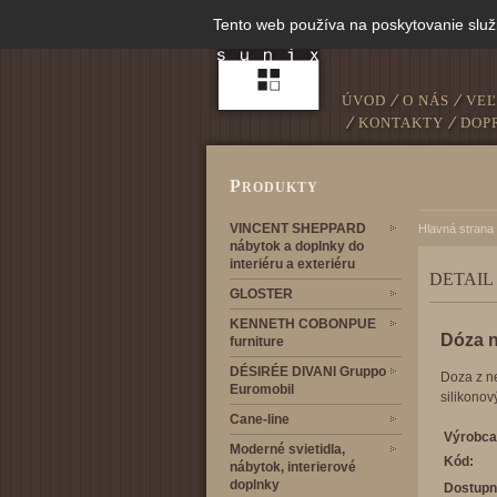
Tento web používa na poskytovanie služ
ÚVOD
O NÁS
VE
KONTAKTY
DOP
P
RODUKTY
VINCENT SHEPPARD
Hlavná strana
nábytok a doplnky do
interiéru a exteriéru
DETAIL
GLOSTER
KENNETH COBONPUE
Dóza n
furniture
DÉSIRÉE DIVANI Gruppo
Doza z n
Euromobil
silikono
Cane-line
Výrobca
Moderné svietidla,
Kód:
nábytok, interierové
doplnky
Dostupn