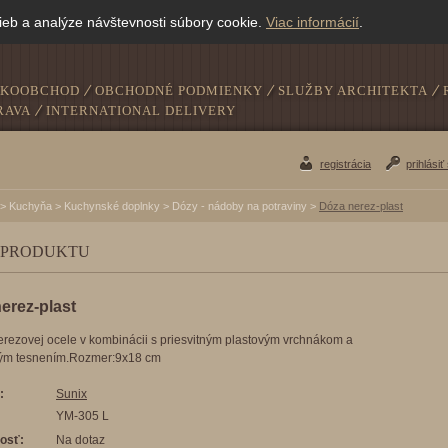
ieb a analýze návštevnosti súbory cookie.
Viac informácií
.
ĽKOOBCHOD
OBCHODNÉ PODMIENKY
SLUŽBY ARCHITEKTA
RAVA
INTERNATIONAL DELIVERY
registrácia
prihlásiť
>
Kuchyňa
>
Kuchynské doplnky
>
Dózy - nádoby na potraviny
>
Dóza nerez-plast
 PRODUKTU
erez-plast
erezovej ocele v kombinácii s priesvitným plastovým vrchnákom a
vým tesnením.Rozmer:9x18 cm
:
Sunix
YM-305 L
osť:
Na dotaz