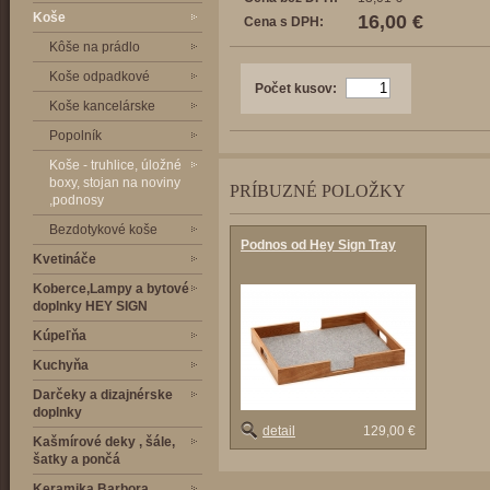
Koše
16,00 €
Cena s DPH:
Kôše na prádlo
Koše odpadkové
Počet kusov:
Koše kancelárske
Popolník
Koše - truhlice, úložné
boxy, stojan na noviny
PRÍBUZNÉ POLOŽKY
,podnosy
Bezdotykové koše
Podnos od Hey Sign Tray
Kvetináče
Koberce,Lampy a bytové
doplnky HEY SIGN
Kúpeľňa
Kuchyňa
Darčeky a dizajnérske
doplnky
detail
129,00 €
Kašmírové deky , šále,
šatky a pončá
Keramika Barbora