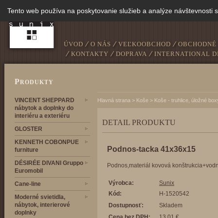
Tento web používa na poskytovanie služieb a analýze návštevnosti 
ÚVOD
O NÁS
VEĽKOOBCHOD
OBCHODNÉ
KONTAKTY
DOPRAVA
INTERNATIONAL D
P
RODUKTY
VINCENT SHEPPARD
Hlavná strana
>
Koše
>
Koše - truhlice, úložné bo
nábytok a doplnky do
interiéru a exteriéru
DETAIL PRODUKTU
GLOSTER
KENNETH COBONPUE
Podnos-tacka 41x36x15
furniture
DÉSIRÉE DIVANI Gruppo
Podnos,materiál kovová konštrukcia+vod
Euromobil
Výrobca:
Sunix
Cane-line
Kód:
H-1520542
Moderné svietidla,
nábytok, interierové
Dostupnosť:
Skladem
doplnky
Cena bez DPH:
13,01 €