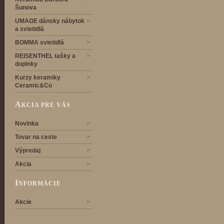
Šunova
UMAGE dánsky nábytok
a svietidlá
BOMMA svietidlá
REISENTHEL tašky a
doplnky
Kurzy keramiky
Ceramic&Co
A
KCIA PRE VÁS
Novinka
Tovar na ceste
Výpredaj
Akcia
I
NFORMÁCIE
Akcie