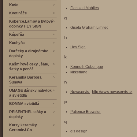
Koše
Flensted Mobiles
Kvetináče
g
Koberce,Lampy a bytové
doplnky HEY SIGN
Gisela Graham Limited
Kúpeľňa
h
Kuchyňa
Hey Sign
Darčeky a dizajnérske
doplnky
k
Kašmírové deky , šále,
Kenneth Cobonpue
šatky a pončá
kikkerland
Keramika Barbora
n
Šunova
UMAGE dánsky nábytok
Novaservis
-
http://www.novaservis.cz
a svietidlá
p
BOMMA svietidlá
Patience Brewster
REISENTHEL tašky a
doplnky
q
Kurzy keramiky
Ceramic&Co
qis design