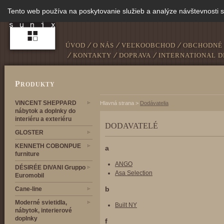
Tento web používa na poskytovanie služieb a analýze návštevnosti 
ÚVOD
O NÁS
VEĽKOOBCHOD
OBCHODNÉ
KONTAKTY
DOPRAVA
INTERNATIONAL D
P
RODUKTY
VINCENT SHEPPARD
Hlavná strana
>
Dodávatelia
nábytok a doplnky do
interiéru a exteriéru
DODAVATELÉ
GLOSTER
KENNETH COBONPUE
a
furniture
ANGO
DÉSIRÉE DIVANI Gruppo
Asa Selection
Euromobil
b
Cane-line
Moderné svietidla,
Built NY
nábytok, interierové
doplnky
f