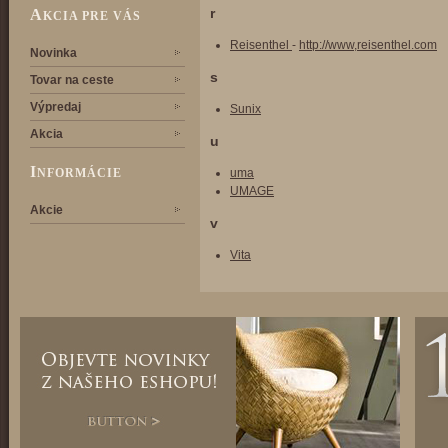
r
A
KCIA PRE VÁS
Reisenthel
-
http://www,reisenthel.com
Novinka
s
Tovar na ceste
Výpredaj
Sunix
Akcia
u
I
uma
NFORMÁCIE
UMAGE
Akcie
v
Vita