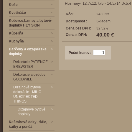
Rozmery- 12,7x12,7x5 - 14,3x14,3x5,4
Koše
Kvetináče
Kód:
243ultra
Koberce,Lampy a bytové
Dostupnosť:
Skladem
doplnky HEY SIGN
Cena bez DPH:
32,52 €
Kúpeľňa
40,00 €
Cena s DPH:
Kuchyňa
Darčeky a dizajnérske
Počet kusov:
doplnky
Dekorácie PATIENCE
BREWSTER
Dekoracie a ozdoby
GOODWILL
Dizajnové bytové
dekorácie - MIHO
UNEXPECTED
THINGS
Dizajnove bytové
doplnky
Kašmírové deky , šále,
šatky a pončá