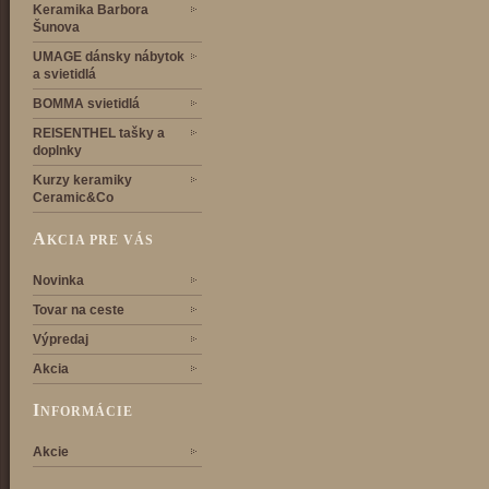
Keramika Barbora
Šunova
UMAGE dánsky nábytok
a svietidlá
BOMMA svietidlá
REISENTHEL tašky a
doplnky
Kurzy keramiky
Ceramic&Co
A
KCIA PRE VÁS
Novinka
Tovar na ceste
Výpredaj
Akcia
I
NFORMÁCIE
Akcie