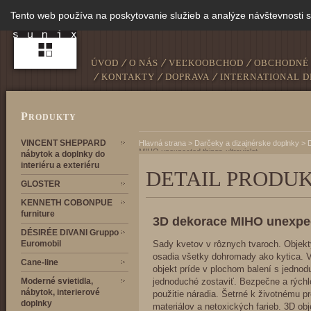
Tento web používa na poskytovanie služieb a analýze návštevnosti 
ÚVOD
O NÁS
VEĽKOOBCHOD
OBCHODNÉ
KONTAKTY
DOPRAVA
INTERNATIONAL D
P
RODUKTY
VINCENT SHEPPARD
Hlavná strana
>
Darčeky a dizajnérske doplnky
>
MIHO unexpected things-ultraviolet
nábytok a doplnky do
interiéru a exteriéru
DETAIL PRODU
GLOSTER
KENNETH COBONPUE
furniture
3D dekorace MIHO unexpect
DÉSIRÉE DIVANI Gruppo
Euromobil
Sady kvetov v rôznych tvaroch. Objekty
osadia všetky dohromady ako kytica.
Cane-line
objekt príde v plochom balení s jedno
Moderné svietidla,
jednoduché zostaviť. Bezpečne a rýchlo
nábytok, interierové
použitie náradia. Šetrné k životnému p
doplnky
materiálov a netoxických farieb. 3D obje