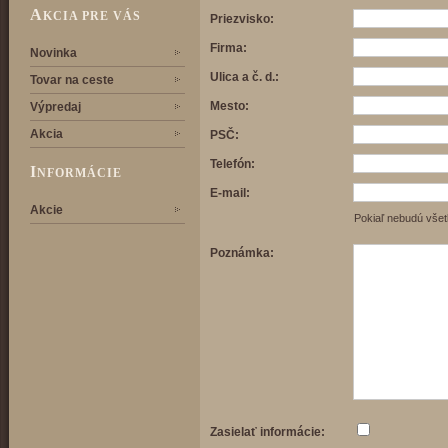
A
KCIA PRE VÁS
Priezvisko:
Firma:
Novinka
Ulica a č. d.:
Tovar na ceste
Mesto:
Výpredaj
Akcia
PSČ:
Telefón:
I
NFORMÁCIE
E-mail:
Akcie
Pokiaľ nebudú všet
Poznámka:
Zasielať informácie: