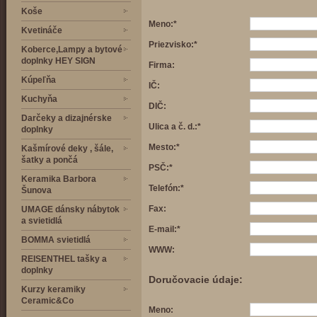
Koše
Meno:*
Kvetináče
Priezvisko:*
Koberce,Lampy a bytové
doplnky HEY SIGN
Firma:
Kúpeľňa
IČ:
Kuchyňa
DIČ:
Darčeky a dizajnérske
Ulica a č. d.:*
doplnky
Mesto:*
Kašmírové deky , šále,
šatky a pončá
PSČ:*
Keramika Barbora
Telefón:*
Šunova
Fax:
UMAGE dánsky nábytok
a svietidlá
E-mail:*
BOMMA svietidlá
WWW:
REISENTHEL tašky a
doplnky
Doručovacie údaje:
Kurzy keramiky
Ceramic&Co
Meno: