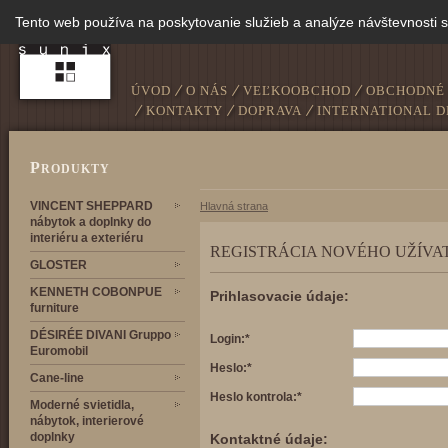
Tento web používa na poskytovanie služieb a analýze návštevnosti 
ÚVOD
O NÁS
VEĽKOOBCHOD
OBCHODNÉ
KONTAKTY
DOPRAVA
INTERNATIONAL D
P
RODUKTY
VINCENT SHEPPARD
Hlavná strana
nábytok a doplnky do
interiéru a exteriéru
REGISTRÁCIA NOVÉHO UŽÍVA
GLOSTER
KENNETH COBONPUE
Prihlasovacie údaje:
furniture
DÉSIRÉE DIVANI Gruppo
Login:*
Euromobil
Heslo:*
Cane-line
Heslo kontrola:*
Moderné svietidla,
nábytok, interierové
doplnky
Kontaktné údaje: